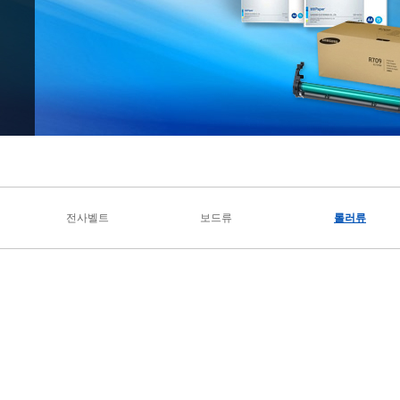
전사벨트
보드류
롤러류