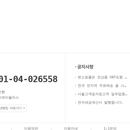
01-04-026558
본쇼핑몰은 전상품 VAT포함 가격 입니다.
전국 전지역 무료배송 을 시행합니다.
은행
서울고객및지방고객 일부업종 후불제실시.
오에이플러스
전자세금계산서 발행합니다.
넷뱅킹 바로가기 >
이용약관
이용안내
1:1문의