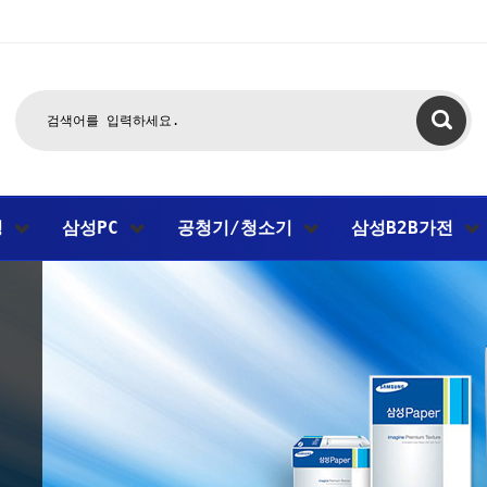
팅
삼성PC
공청기/청소기
삼성B2B가전