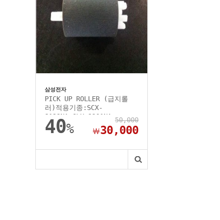
삼성전자
PICK UP ROLLER (급지롤
러)적용기종:SCX-
8123NA,CLX-9201NA,...
40
50,000
%
30,000
￦