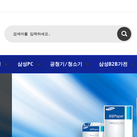
팅
삼성PC
공청기/청소기
삼성B2B가전