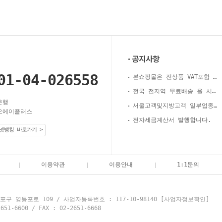
01-04-026558
본쇼핑몰은 전상품 VAT포함 가격 입니다.
전국 전지역 무료배송 을 시행합니다.
은행
서울고객및지방고객 일부업종 후불제실시.
오에이플러스
전자세금계산서 발행합니다.
넷뱅킹 바로가기 >
이용약관
이용안내
1:1문의
구 영등포로 109 / 사업자등록번호 : 117-10-98140
[사업자정보확인]
6600 / FAX : 02-2651-6668