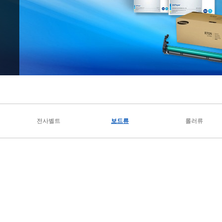
전사벨트
보드류
롤러류