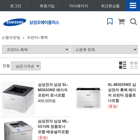
로그인
회원가입
마이페이지
최근본상품
소형프린팅
프린터>흑백
정렬
삼성전자 삼성 SL-
SL-M3820ND 삼
M3830ND 레이저
성전자 흑백 레이
프린터 토너포함
저 프린터 정품토
너포함
400,000원
(품절)
삼성전자 삼성 ML-
5515N 정품토너
포함 배송설치포함
(품절)