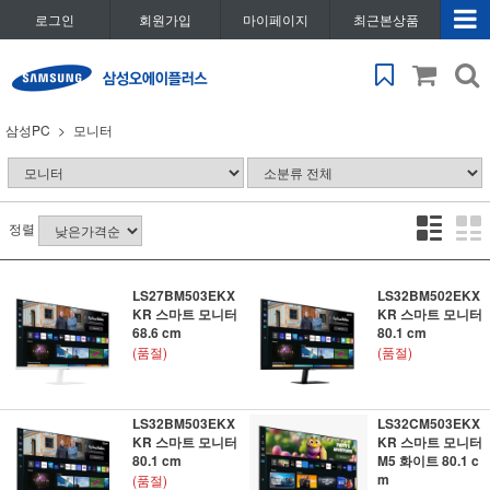
로그인
회원가입
마이페이지
최근본상품
삼성PC
모니터
정렬
LS27BM503EKX
LS32BM502EKX
KR 스마트 모니터
KR 스마트 모니터
68.6 cm
80.1 cm
(품절)
(품절)
LS32BM503EKX
LS32CM503EKX
KR 스마트 모니터
KR 스마트 모니터
80.1 cm
M5 화이트 80.1 c
m
(품절)