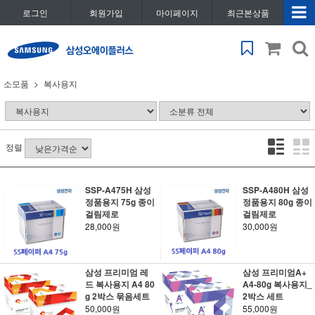
로그인
회원가입
마이페이지
최근본상품
소모품
복사용지
정렬
SSP-A475H 삼성
SSP-A480H 삼성
정품용지 75g 종이
정품용지 80g 종이
걸림제로
걸림제로
28,000원
30,000원
삼성 프리미엄 레
삼성 프리미엄A+
드 복사용지 A4 80
A4-80g 복사용지_
g 2박스 묶음세트
2박스 세트
50,000원
55,000원